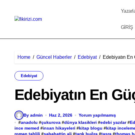
Skip
to
Yazarl
content
GİRİŞ
Home
Güncel Haberler
Edebiyat
Edebiyatın En 
Edebiyat
Edebiyatın En Gü
By admin
Haz 2, 2026
Yorum yapılmamış
#
anadolu
#
çukurova
#
dünya klasikleri
#
edebi yazılar
#
Ed
ince memed
#
insan hikayeleri
#
kitap blogu
#
kitap incelem
roman tahlili
#
sabahattin ali
#
tarık buğra
#
taşra
#
thomas h