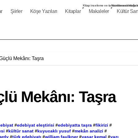
Kitap inceleme ve tanıtımlarının olduğu s
Yazarlara ait makal
ar
Şiirler
Köşe Yazıları
Kitaplar
Makaleler
Kültür San
Güçlü Mekânı: Taşra
çlü Mekânı: Taşra
ebiyat
#
edebiyat eleştirisi
#
edebiyatta taşra
#
fikirizi
#
esi
#
kültür sanat
#
kuyucaklı yusuf
#
mekân analizi
#
ardy
#
türk edebiyatı
#
william faulkner
#
yaşar kemal
#
yazı