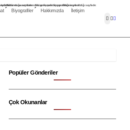
ayfadır.
elerin bulunduğu sayfadır.
Kültür ve sanat alanındaki gelişmelerin yer aldığı sayfadır.
Yazar ve şair biyografilerinin yer aldığı sayfadır.
at
Biyografiler
Hakkımızda
İletişim
Popüler Gönderiler
Çok Okunanlar