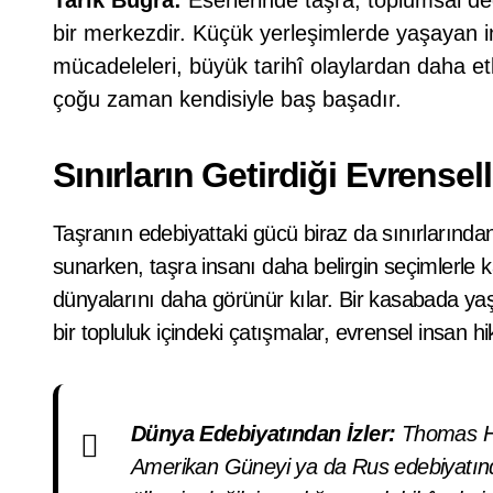
Tarık Buğra:
Eserlerinde taşra, toplumsal değ
bir merkezdir. Küçük yerleşimlerde yaşayan i
mücadeleleri, büyük tarihî olaylardan daha etki
çoğu zaman kendisiyle baş başadır.
Sınırların Getirdiği Evrensell
Taşranın edebiyattaki gücü biraz da sınırlarında
sunarken, taşra insanı daha belirgin seçimlerle k
dünyalarını daha görünür kılar. Bir kasabada y
bir topluluk içindeki çatışmalar, evrensel insan hi
Dünya Edebiyatından İzler:
Thomas Har
Amerikan Güneyi ya da Rus edebiyatında