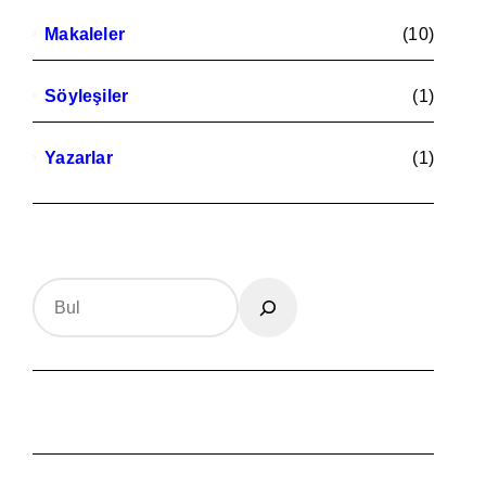
Makaleler
(10)
Söyleşiler
(1)
Yazarlar
(1)
Search