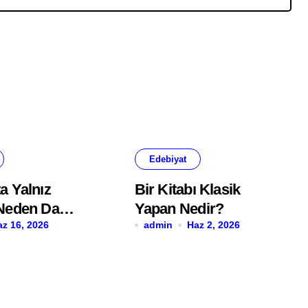
Edebiyat
a Yalnız
Bir Kitabı Klasik
 Neden Daha
Yapan Nedir?
lanır?
az 16, 2026
admin
Haz 2, 2026