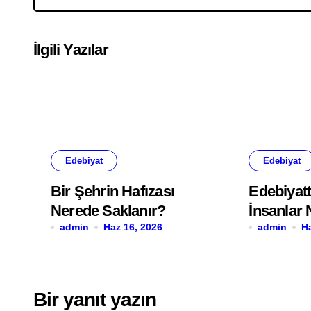
İlgili Yazılar
Edebiyat
Edebiyat
Bir Şehrin Hafızası
Edebiyatt
Nerede Saklanır?
İnsanlar
admin
Haz 16, 2026
Çok Hatır
admin
H
Bir yanıt yazın