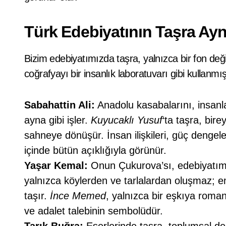
Türk Edebiyatının Taşra Ayn
Bizim edebiyatımızda taşra, yalnızca bir fon deği
coğrafyayı bir insanlık laboratuvarı gibi kullanmış
Sabahattin Ali:
Anadolu kasabalarını, insanlar
ayna gibi işler.
Kuyucaklı Yusuf
‘ta taşra, bir
sahneye dönüşür. İnsan ilişkileri, güç dengele
içinde bütün açıklığıyla görünür.
Yaşar Kemal:
Onun Çukurova’sı, edebiyatımızı
yalnızca köylerden ve tarlalardan oluşmaz; e
taşır.
İnce Memed
, yalnızca bir eşkıya roma
ve adalet talebinin sembolüdür.