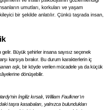
işimlerin ve insan psikolojisinin gözlemlendiği
nsanların umutları, korkuları ve yaşam
leyici bir şekilde anlatılır. Çünkü taşrada insan,
ik
n gelir. Büyük şehirler insana sayısız seçenek
arşı karşıya bırakır. Bu durum karakterlerin iç
aşanan aşk, bir köyde verilen mücadele ya da küçük
kâyelerine dönüşebilir.
dy’nin İngiliz kırsalı, William Faulkner’ın
ki taşra kasabaları, yalnızca bulundukları