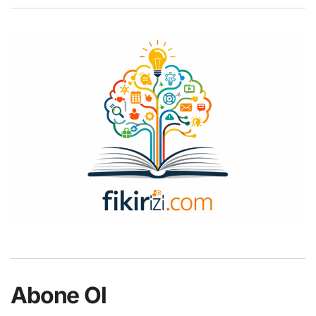
r
c
h
Abone Ol