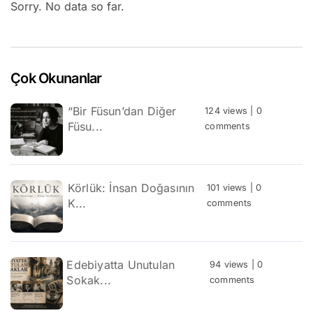
Sorry. No data so far.
Çok Okunanlar
“Bir Füsun’dan Diğer
124 views
|
0
Füsu...
comments
Körlük: İnsan Doğasının
101 views
|
0
K...
comments
Edebiyatta Unutulan
94 views
|
0
Sokak...
comments