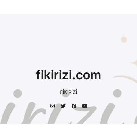
fikirizi.com
FİKİRİZİ
Telif Hakkı © fikirizi.com
|
BlogData
by
Themeansar
.