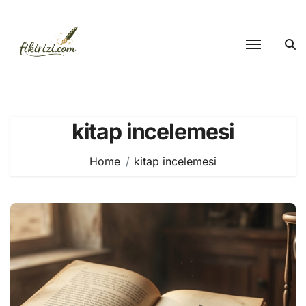
Skip
to
content
kitap incelemesi
Home
kitap incelemesi