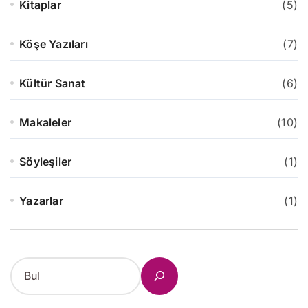
Kitaplar
(5)
Köşe Yazıları
(7)
Kültür Sanat
(6)
Makaleler
(10)
Söyleşiler
(1)
Yazarlar
(1)
S
e
a