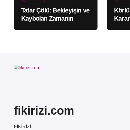
Tatar Çölü: Bekleyişin ve
Körlü
Kaybolan Zamanın
Karan
Issızlığı
Ayna
fikirizi.com
FİKİRİZİ