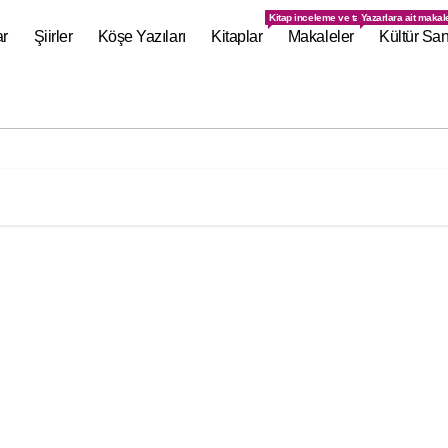
Kitap inceleme ve tanıtımlarının olduğu s
Yazarlara ait makal
ar
Şiirler
Köşe Yazıları
Kitaplar
Makaleler
Kültür San