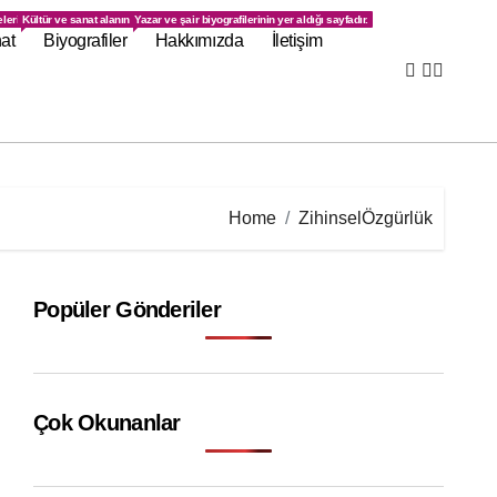
ayfadır.
elerin bulunduğu sayfadır.
Kültür ve sanat alanındaki gelişmelerin yer aldığı sayfadır.
Yazar ve şair biyografilerinin yer aldığı sayfadır.
at
Biyografiler
Hakkımızda
İletişim
Home
ZihinselÖzgürlük
Popüler Gönderiler
Çok Okunanlar