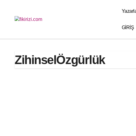
Skip
to
Yazarl
content
GİRİŞ
ZihinselÖzgürlük