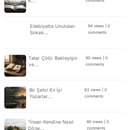
K...
comments
Edebiyatta Unutulan
94 views
|
0
Sokak...
comments
Tatar Çölü: Bekleyişin
90 views
|
0
ve...
comments
Bir Şehri En İyi
82 views
|
0
Yazarlar...
comments
“İnsan Kendine Nasıl
80 views
|
0
Döne...
comments