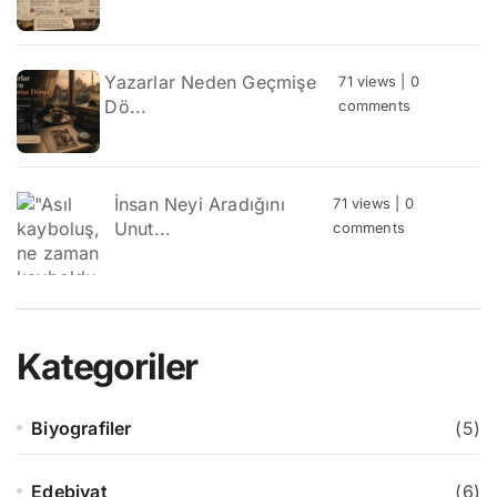
Yazarlar Neden Geçmişe
71 views
|
0
Dö...
comments
İnsan Neyi Aradığını
71 views
|
0
Unut...
comments
Kategoriler
Biyografiler
(5)
Edebiyat
(6)