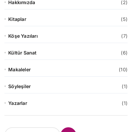
Hakkımızda
(2)
Kitaplar
(5)
Köşe Yazıları
(7)
Kültür Sanat
(6)
Makaleler
(10)
Söyleşiler
(1)
Yazarlar
(1)
S