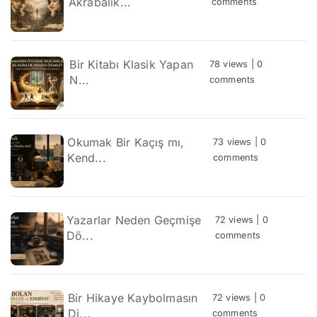
Akrabalık...
comments
Bir Kitabı Klasik Yapan
78 views
|
0
N...
comments
Okumak Bir Kaçış mı,
73 views
|
0
Kend...
comments
Yazarlar Neden Geçmişe
72 views
|
0
Dö...
comments
Bir Hikaye Kaybolmasın
72 views
|
0
Di...
comments