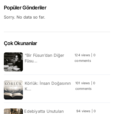
Popüler Gönderiler
Sorry. No data so far.
Çok Okunanlar
“Bir Füsun’dan Diğer
124 views
|
0
Füsu...
comments
Körlük: İnsan Doğasının
101 views
|
0
K...
comments
Edebiyatta Unutulan
94 views
|
0