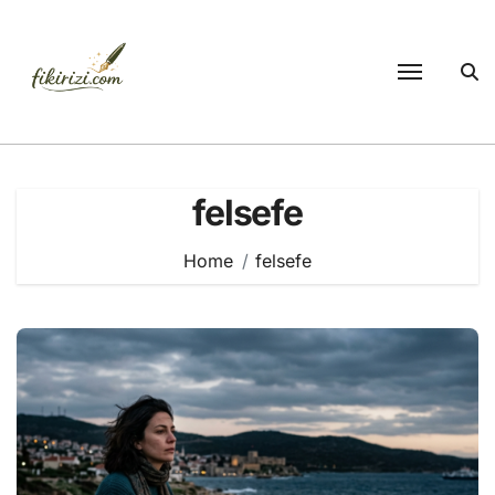
Skip
to
content
felsefe
Home
felsefe