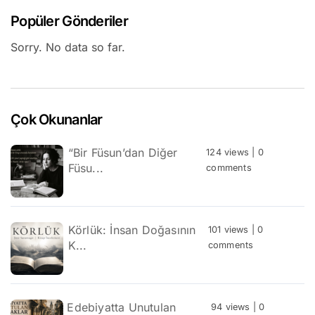
Popüler Gönderiler
Sorry. No data so far.
Çok Okunanlar
“Bir Füsun’dan Diğer
124 views
|
0
Füsu...
comments
Körlük: İnsan Doğasının
101 views
|
0
K...
comments
Edebiyatta Unutulan
94 views
|
0