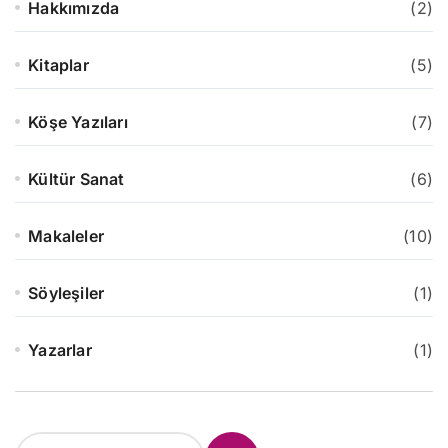
Hakkımızda
(2)
Kitaplar
(5)
Köşe Yazıları
(7)
Kültür Sanat
(6)
Makaleler
(10)
Söyleşiler
(1)
Yazarlar
(1)
S