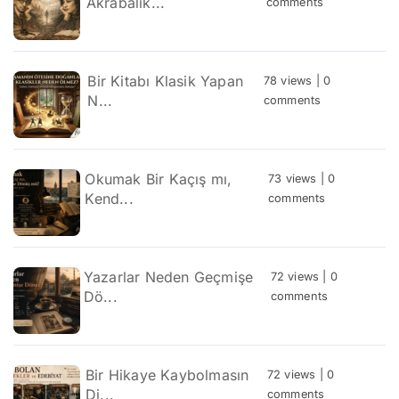
Akrabalık...
comments
Bir Kitabı Klasik Yapan
78 views
|
0
N...
comments
Okumak Bir Kaçış mı,
73 views
|
0
Kend...
comments
Yazarlar Neden Geçmişe
72 views
|
0
Dö...
comments
Bir Hikaye Kaybolmasın
72 views
|
0
Di...
comments