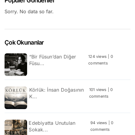
Popüler Gönderiler
Sorry. No data so far.
Çok Okunanlar
“Bir Füsun’dan Diğer
124 views
|
0
Füsu...
comments
Körlük: İnsan Doğasının
101 views
|
0
K...
comments
Edebiyatta Unutulan
94 views
|
0
Sokak...
comments