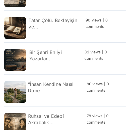
Tatar Çölü: Bekleyişin
90 views
|
0
ve...
comments
Bir Şehri En İyi
82 views
|
0
Yazarlar...
comments
“İnsan Kendine Nasıl
80 views
|
0
Döne...
comments
Ruhsal ve Edebi
78 views
|
0
Akrabalık...
comments