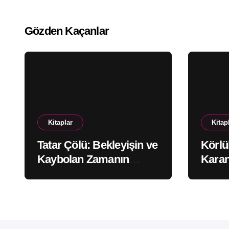
Gözden Kaçanlar
Kitaplar
Kitap
Tatar Çölü: Bekleyişin ve
Körlü
Kaybolan Zamanın
Karan
Issızlığı
Ayna