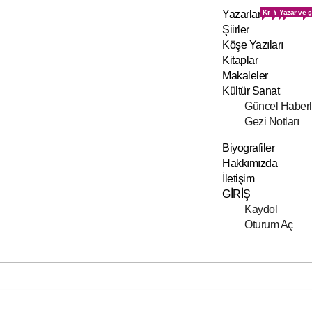
Yazarlar
Kitap inceleme v
Yazarlara ai
Yazar ve şa
Kültür ve
Ge
Şiirler
Köşe Yazıları
Kitaplar
Makaleler
Kültür Sanat
Güncel Haberl
Gezi Notları
Biyografiler
Hakkımızda
İletişim
GİRİŞ
Kaydol
Oturum Aç