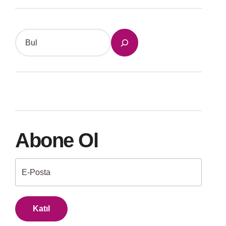
S
e
a
r
c
h
Abone Ol
Katıl