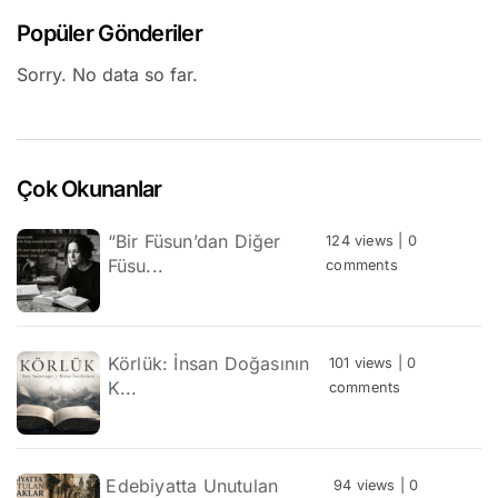
Popüler Gönderiler
Sorry. No data so far.
Çok Okunanlar
“Bir Füsun’dan Diğer
124 views
|
0
Füsu...
comments
Körlük: İnsan Doğasının
101 views
|
0
K...
comments
Edebiyatta Unutulan
94 views
|
0