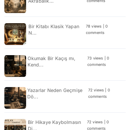
Akrabalık...
comments
Bir Kitabı Klasik Yapan
78 views
|
0
N...
comments
Okumak Bir Kaçış mı,
73 views
|
0
Kend...
comments
Yazarlar Neden Geçmişe
72 views
|
0
Dö...
comments
Bir Hikaye Kaybolmasın
72 views
|
0
Di...
comments