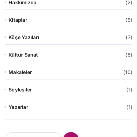
Hakkımızda
(2)
Kitaplar
(5)
Köşe Yazıları
(7)
Kültür Sanat
(6)
Makaleler
(10)
Söyleşiler
(1)
Yazarlar
(1)
S