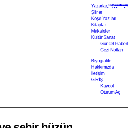
Yazarlar
Kitap inceleme v
Yazarlara ai
Yazar ve şa
Kültür ve
Ge
Şiirler
Köşe Yazıları
Kitaplar
Makaleler
Kültür Sanat
Güncel Haberl
Gezi Notları
Biyografiler
Hakkımızda
İletişim
GİRİŞ
Kaydol
Oturum Aç
ve şehir hüzün