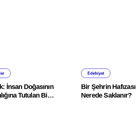
lar
Edebiyat
k: İnsan Doğasının
Bir Şehrin Hafızası
lığına Tutulan Bir
Nerede Saklanır?