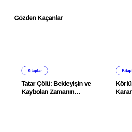
Gözden Kaçanlar
Kitaplar
Kitap
Tatar Çölü: Bekleyişin ve
Körlü
Kaybolan Zamanın
Karan
Issızlığı
Ayna