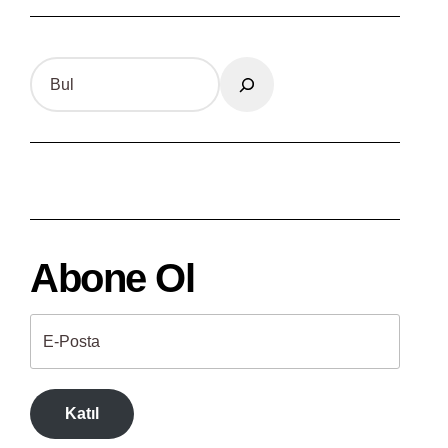
S
e
a
r
c
h
Abone Ol
Katıl