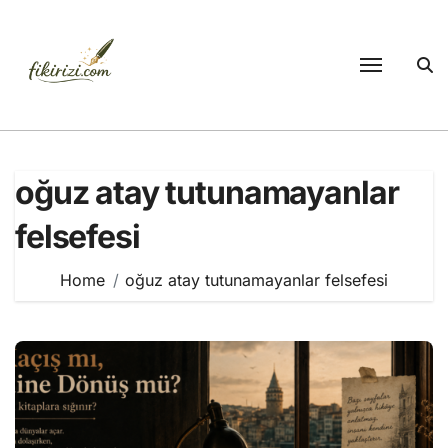
Skip
to
content
oğuz atay tutunamayanlar
felsefesi
Home
oğuz atay tutunamayanlar felsefesi