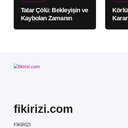
Tatar Çölü: Bekleyişin ve
Körlü
Kaybolan Zamanın
Karan
Issızlığı
Ayna
fikirizi.com
FİKİRİZİ