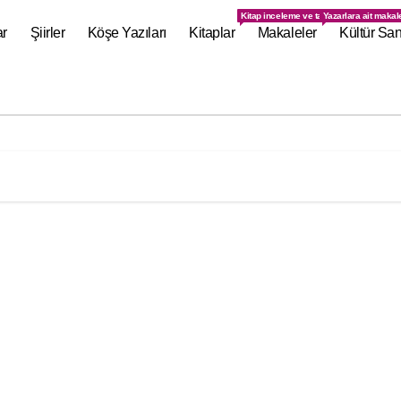
Kitap inceleme ve tanıtımlarının olduğu s
Yazarlara ait makal
ar
Şiirler
Köşe Yazıları
Kitaplar
Makaleler
Kültür San