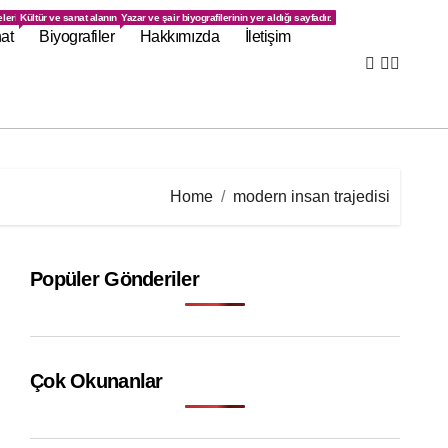
ayfadır.
elerin bulunduğu sayfadır.
Kültür ve sanat alanındaki gelişmelerin yer aldığı sayfadır.
Yazar ve şair biyografilerinin yer aldığı sayfadır.
at
Biyografiler
Hakkımızda
İletişim
Home
modern insan trajedisi
Popüler Gönderiler
Çok Okunanlar