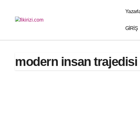
Skip
to
Yazarl
content
GİRİŞ
modern insan trajedisi