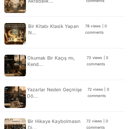
Akrabalık...
comments
Bir Kitabı Klasik Yapan
78 views
|
0
N...
comments
Okumak Bir Kaçış mı,
73 views
|
0
Kend...
comments
Yazarlar Neden Geçmişe
72 views
|
0
Dö...
comments
Bir Hikaye Kaybolmasın
72 views
|
0
Di...
comments