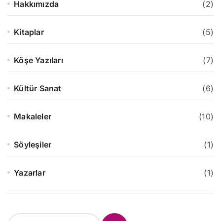
Hakkımızda
(2)
Kitaplar
(5)
Köşe Yazıları
(7)
Kültür Sanat
(6)
Makaleler
(10)
Söyleşiler
(1)
Yazarlar
(1)
S