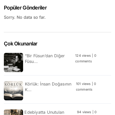
Popüler Gönderiler
Sorry. No data so far.
Çok Okunanlar
“Bir Füsun’dan Diğer
124 views
|
0
Füsu...
comments
Körlük: İnsan Doğasının
101 views
|
0
K...
comments
Edebiyatta Unutulan
94 views
|
0