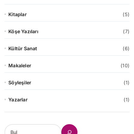
Kitaplar
(5)
Köşe Yazıları
(7)
Kültür Sanat
(6)
Makaleler
(10)
Söyleşiler
(1)
Yazarlar
(1)
S