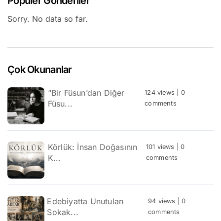
Popüler Gönderiler
Sorry. No data so far.
Çok Okunanlar
“Bir Füsun’dan Diğer
124 views
|
0
Füsu...
comments
Körlük: İnsan Doğasının
101 views
|
0
K...
comments
Edebiyatta Unutulan
94 views
|
0
Sokak...
comments