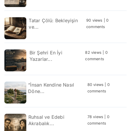
Tatar Çölü: Bekleyişin
90 views
|
0
ve...
comments
Bir Şehri En İyi
82 views
|
0
Yazarlar...
comments
“İnsan Kendine Nasıl
80 views
|
0
Döne...
comments
Ruhsal ve Edebi
78 views
|
0
Akrabalık...
comments