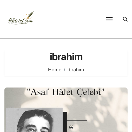
Skip
to
content
ibrahim
Home
ibrahim