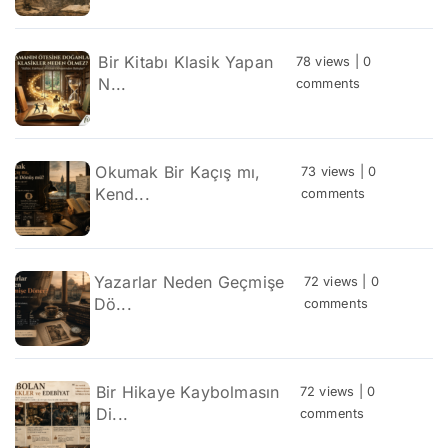
Bir Kitabı Klasik Yapan
78 views
|
0
N...
comments
Okumak Bir Kaçış mı,
73 views
|
0
Kend...
comments
Yazarlar Neden Geçmişe
72 views
|
0
Dö...
comments
Bir Hikaye Kaybolmasın
72 views
|
0
Di...
comments