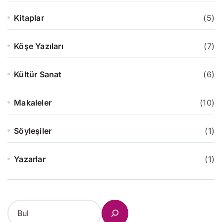
Kitaplar
(5)
Köşe Yazıları
(7)
Kültür Sanat
(6)
Makaleler
(10)
Söyleşiler
(1)
Yazarlar
(1)
S
e