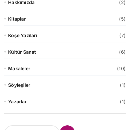
Hakkımızda
(2)
Kitaplar
(5)
Köşe Yazıları
(7)
Kültür Sanat
(6)
Makaleler
(10)
Söyleşiler
(1)
Yazarlar
(1)
S