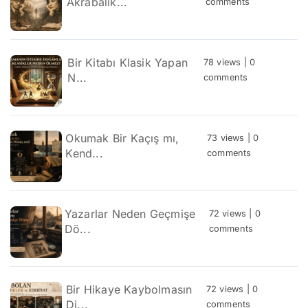
Akrabalık...
comments
Bir Kitabı Klasik Yapan
78 views
|
0
N...
comments
Okumak Bir Kaçış mı,
73 views
|
0
Kend...
comments
Yazarlar Neden Geçmişe
72 views
|
0
Dö...
comments
Bir Hikaye Kaybolmasın
72 views
|
0
Di...
comments