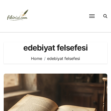
Skip
to
content
edebiyat felsefesi
Home
edebiyat felsefesi