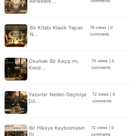
Akrabalık...
comments
Bir Kitabı Klasik Yapan
78 views
|
0
N...
comments
Okumak Bir Kaçış mı,
73 views
|
0
Kend...
comments
Yazarlar Neden Geçmişe
72 views
|
0
Dö...
comments
Bir Hikaye Kaybolmasın
72 views
|
0
Di...
comments