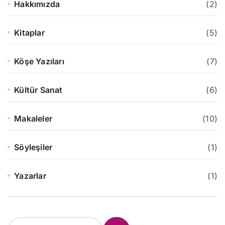
Hakkımızda
(2)
Kitaplar
(5)
Köşe Yazıları
(7)
Kültür Sanat
(6)
Makaleler
(10)
Söyleşiler
(1)
Yazarlar
(1)
S