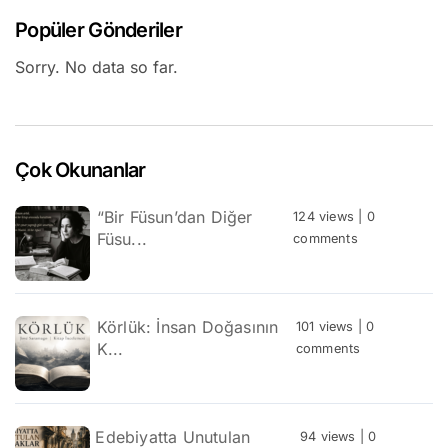
Popüler Gönderiler
Sorry. No data so far.
Çok Okunanlar
“Bir Füsun’dan Diğer
124 views
|
0
Füsu...
comments
Körlük: İnsan Doğasının
101 views
|
0
K...
comments
Edebiyatta Unutulan
94 views
|
0