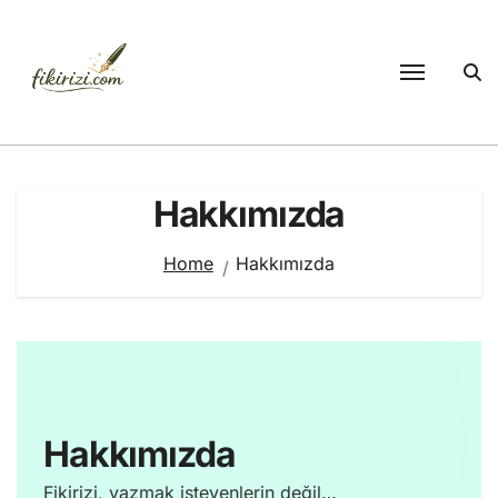
Skip
to
content
Hakkımızda
Home
Hakkımızda
Hakkımızda​
Fikirizi, yazmak isteyenlerin değil…