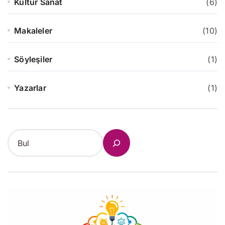
Kültür Sanat
(6)
Makaleler
(10)
Söyleşiler
(1)
Yazarlar
(1)
S
e
a
r
c
h